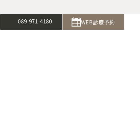
089-971-4180
WEB診療予約
〒791-8044 愛媛県松山市西垣生町539-4
089-971-4180